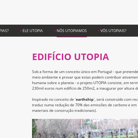
PIAS?
ELE UTOPIA
NÓS UTOPIAMOS
VÓS UTOPIAIS?
EDIFÍCIO UTOPIA
Sob a forma de um conceito único em Portugal - que pretende
meio ambiente e provar que estas podem contribuir ativamen
humana sobre o planeta - o projeto UTOPIA consiste, em term
230mil euros num edifício de 250m2, a inaugurar por altura do
Inspirado no conceito de '
earthship
', será construído com re
traduz numa redução de 70% das emissões de carbono e em ní
materiais de construção tradicionais).