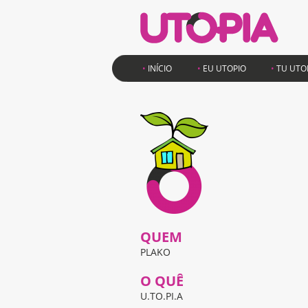
INÍCIO
EU UTOPIO
TU UTO
QUEM
PLAKO
O QUÊ
U.TO.PI.A